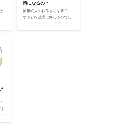
策になるの？
は
被相続人のお孫さんを養子に
場
すると相続税は変わるのでし
 と
ょうか？ 孫を養子にするとは
り
相続税対策のために孫を養子
亡く
にした場合、法定相続人の数
）
が増えることになります。 つ
 法
まり、相続税の基礎控除金額
ら
が増えることになるのです。
る場
基礎控除金額は3,000万円に
配偶
法定相続人１人につき600万
配偶
円を加算したものになりま
0/25
２、
す。 法定相続人が増えれば相
の順
続税が課税される財産が減る
が
１
のです。 実際の相続税の計算
人
は 実際の相続税の計算にあた
から
っては、孫養子については相
た財
続税額の加算があります。 相
つま
続税が２割増しになるので
た
す。 相続税対策として孫 ...
れ
与で