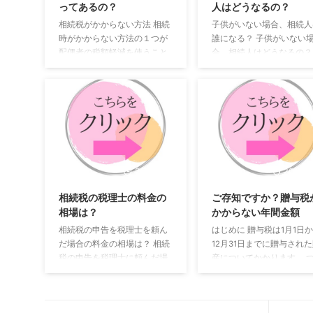
ってあるの？
人はどうなるの？
相続税がかからない方法 相続
子供がいない場合、相続人
時がかからない方法の１つが
誰になる？ 子供がいない
配偶者の税額軽減を使うこと
合、相続人はどうなるの？
です。 相続財産を亡くなった
いう質問を受けることがあ
方の配偶者が取得した場合、
ます。 結論から言うと、
財産が１億６千万まで税金が
なった方の親（または兄弟
軽減（マイナス）されること
になります。 相続人の順位
になります。 たとえば １億６
律では相続人の順位が定め
千万円の財産の相続税は、
れています。 配偶者がい
4,700万円です。 しかし、配
合 １、配偶者と子供 ２、
偶者の税額軽減を使えば0円
者と親 ３、配偶者と兄弟 
2023/2/10
2016/1
となるのです。 ただし、この
者がいない場合 １、子供 
方法を使う場合には、必ず相
親 ３、兄弟 それぞれ「上
相続税の税理士の料金の
ご存知ですか？贈与税
続税の確定申告書の提出が必
位の人」から相続人となり
相場は？
かからない年間金額
要となりますので、専門家ま
位と２位の人が同時に相続
相続税の申告を税理士を頼ん
はじめに 贈与税は1月1日
たは税務署へのご相談をお願
になることはありません。
だ場合の料金の相場は？ 相続
12月31日までに贈与され
いいたします。
税の申告を税理士に頼んだ場
産についてかかります。 
合の料金はいくらくらいにな
り年（暦年）ごとに移動し
るのでしょうか。 私が調べた
財産について税金が計算さ
結果、 料金体系は １、基本料
ます。 ではいくらまで贈