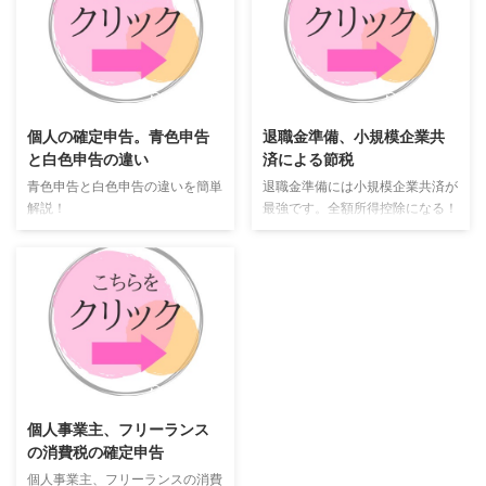
が経営する事務所となります。
か？ 経費になるケースもある
税金の相談や確定申告が必要な方
し、ならないケースもある。 結
は、どちらに相談しても大丈夫で
論からいうと経費になるケースも
す。 その他にも、公認会計士が
あるし、経費にならないケースも
2017/2/26
2018/7/23
経営する税理士事務所と税理士が
あります。 経費になる場合 芸術
経営する税理士事務所の違いはな
家の方で制作にのみ使用するメガ
個人の確定申告。青色申告
退職金準備、小規模企業共
んでしょうか。 と言う質問も多
ネを購入したケース。 普段はメ
と白色申告の違い
済による節税
くいただきます。 こちらも違い
ガネを使用していないが、仕事の
青色申告と白色申告の違いを簡単
退職金準備には小規模企業共済が
はありません。 公認会計士が経
みでメガネを使用するケース な
解説！
最強です。全額所得控除になる！
営する税理士事務所は、代表者が
ど ただし、仕事に直結していな
公認会計士と税理士の両方の資格
い場合は経費になりませんので、
...
心 ...
2018/7/26
個人事業主、フリーランス
の消費税の確定申告
個人事業主、フリーランスの消費