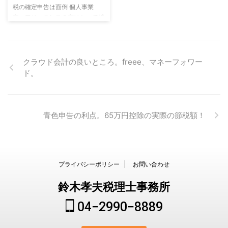
税の確定申告は面倒 個人事業
主、フリーランスの方にとって消
費税の確定申告はかなり面倒。
消費税と所得税の計算方法が違う
からです そもそも、どんな場
合、納税義務があるのでしょう？
クラウド会計の良いところ。freee、マネーフォワー
消費税の納税義務 消費税の納税
ド。
義務は売上（課税売上）が1,000
万円を超えたら発生します。 つ
まり、1,000万円を超えると消費
税の確定申告の必要があるので
青色申告の利点。65万円控除の実際の節税額！
す。 ただし、1,000万円を超える
かどうかの判定は前々年で判定し
ます。 前々年の売上が1,000万円
を超えていると今年の売上が
1,000万円を超 ...
プライバシーポリシー
お問い合わせ
鈴木孝夫税理士事務所
04−2990−8889