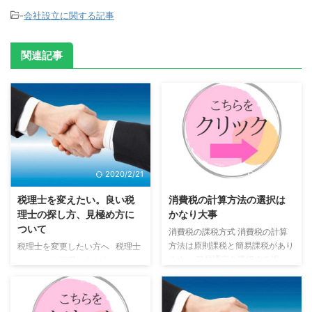
-
会社設立に関する記事
関連記事
2020/2/21
2018/7/26
税理士を変えたい。良い税
消費税の計算方法の選択は
理士の探し方、見極め方に
かなり大事
ついて
消費税の課税方式 消費税の計算
方法は原則課税と簡易課税があり
税理士を変更したい方へ 税理士
ます。 簡易課税を選択する場
に、こんな不満はありませんか
合、事前に、税務署に簡易課税選
顧問税理士はいるけれど、いまい
択届出書の提出が必要となりま
ち頼りにならない 税務調査や節
す。 事前に提出が必要なところ
税対策に強い税理士に顧問になっ