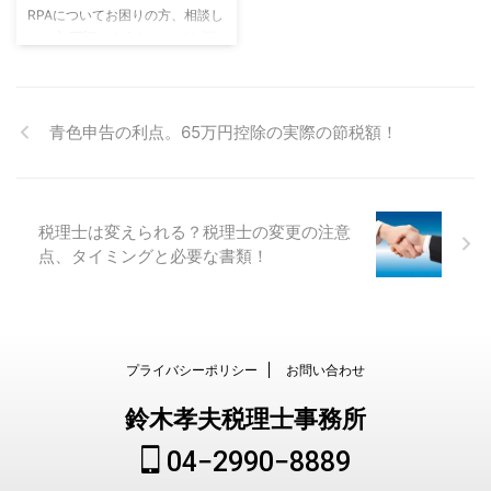
RPAについてお困りの方、相談し
わからない 会社を作った場合の
たい方 下記のようなことでお悩
税金についてわからない、知りた
みではありませんか RPAってな
い 法人設立（会社設立）、法人
に？ RPAを導入するとどうなる
...
の？ RPAを導入すると楽なの？
RPAって高いんじゃないの？ RPA
青色申告の利点。65万円控除の実際の節税額！
の費用を知りたい？ RPAを導入
すると費用を超えるリターンがあ
るのか？ RPAの導入を税理士に
相談するメリット ・RPAを導入
税理士は変えられる？税理士の変更の注意
するかどうかコストで判断できる
点、タイミングと必要な書類！
・経理部門の活用範囲がわかる
・経理部門の社員の残業がなくな
る
プライバシーポリシー
お問い合わせ
鈴木孝夫税理士事務所
04−2990−8889