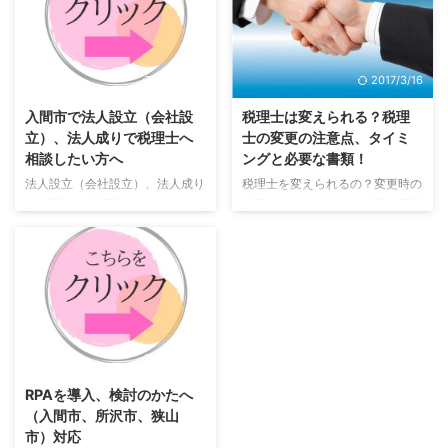
が意外とやっかいなところです。
てもらいたい 税理士の顧問料が
つまり、個人事業主の場合、適用
無駄になっている気がする もっ
とする年の前年、つまりその年の
と有効なアドバイスをしてくれる
前年までに税務署への簡易課税選
税理士に頼みたい コミュニケー
2023/2/8
2017/3/16
択届出書の提出が必要となりま
ションをとりづらい 顧問税理士
す。 法人の場合はその事業年度
事務所の担当者がコロコロ変わる
入間市で法人設立（会社設
税理士は変えられる？税理
の前事業年度までに簡易課税選択
が、これで良いのだろうか？ 長
立）、法人成りで税理士へ
士の変更の注意点、タイミ
届出書の提出が必要となります。
年契約している顧問税理士でも、
相談したい方へ
ングと必要な書類！
個人事業主が平成３０年に簡易課
状況によっては税理士を変えた方
法人設立（会社設立）、法人成り
税理士を変えられるの？変更時の
税を適用しようとする場合、平成
が良いケースがあります。 今回
でお困りの方 下記のようなこと
注意点、タイミング、必要な書類
２９年に届出書の提出が必要とな
は、税理士を変えるべき状況や良
でお悩みではありませんか 法人
について説明しています。
る ...
い税理士の探し方 ...
設立（会社設立）でなんにもわか
らない 本当に会社を作った方が
良いの？ 会社設立のメリット・
デメリットは？ どうしたら会社
ってうまくいくの？ 株式会社と
合同会社の違いがわからない。
2023/2/8
資本金っていくらにしたら良い
の？ 決算月はいつにしたら良い
RPAを導入、検討のかたへ
の 事業目的って何？ 本店所在地
（入間市、所沢市、狭山
って自宅でいいの？ 個人事業主
市）対応
から法人成りをしたほうがよいか